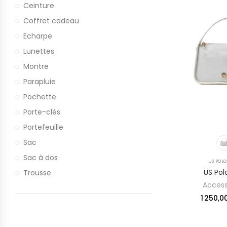
Ceinture
Coffret cadeau
Echarpe
Lunettes
Montre
Parapluie
Pochette
Porte-clés
Portefeuille
Sac
Sac à dos
US POLO
US Pol
Trousse
Access
1 250,