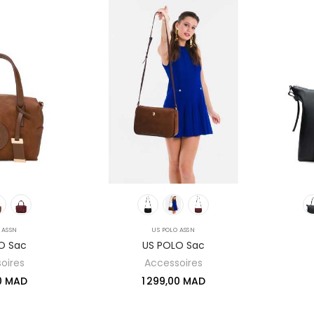
 ASSN
US POLO ASSN
O Sac
US POLO Sac
oires
Accessoires
00 MAD
1 299,00 MAD