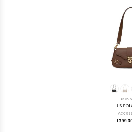
US POLO
US POL
Access
1 399,