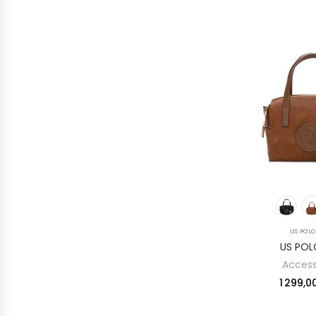
US POLO
US POL
Access
1 299,