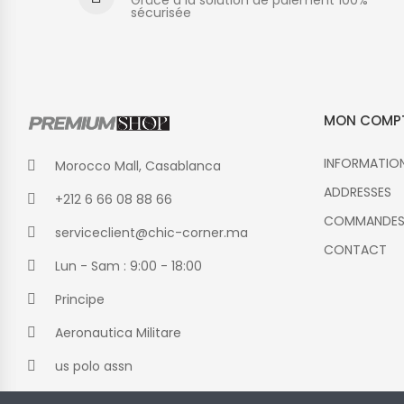
sécurisée
MON COMP
INFORMATIO
Morocco Mall, Casablanca
ADDRESSES
+212 6 66 08 88 66
COMMANDE
serviceclient@chic-corner.ma
CONTACT
Lun - Sam : 9:00 - 18:00
Principe
Aeronautica Militare
us polo assn