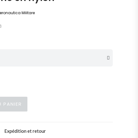
eronautica Militare
é
 PANIER
Expédition et retour