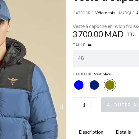
CATÉGORIE
Vêtements
MARQUE
A
Veste à capuche en nylon froiss
3 700,00 MAD
TTC
TAILLE
48
COULEUR
Vert olive
AJOUTER AU
Description
Détails